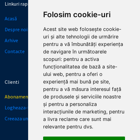
Linkuri rapide
Informatii necesare
Folosim cookie-uri
Acasă
Licitații
Acest site web folosește cookie-
Despre noi
Granturi
uri și alte tehnologii de urmărire
Arhive
SERVICII
pentru a vă îmbunătăți experiența
Contacte
Termeni și condiții
de navigare în următoarele
scopuri:
pentru a activa
Politica de Confidențialitate
funcționalitatea de bază a site-
ului web
,
pentru a oferi o
experiență mai bună pe site
,
Clienti
Contactează-ne
pentru a vă măsura interesul față
Abonamente
de produsele și serviciile noastre
și pentru a personaliza
Logheaza-te
interacțiunile de marketing
,
pentru
Creeaza un cont
a livra reclame care sunt mai
relevante pentru dvs
.