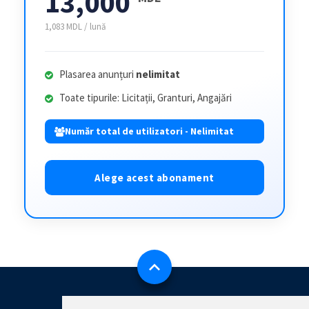
13,000
1,083 MDL / lună
Plasarea anunțuri
nelimitat
Toate tipurile: Licitații, Granturi, Angajări
Număr total de utilizatori - Nelimitat
Alege acest abonament